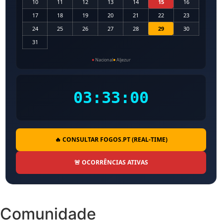
10
11
12
13
14
15
16
17
18
19
20
21
22
23
24
25
26
27
28
29
30
31
●
Nacional
●
Aljezur
03:33:01
🔥 CONSULTAR FOGOS.PT (REAL-TIME)
🚨 OCORRÊNCIAS ATIVAS
Comunidade