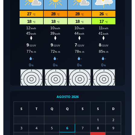
AGOSTO 2026
S
T
Q
Q
S
S
D
1
2
3
4
5
6
7
8
9